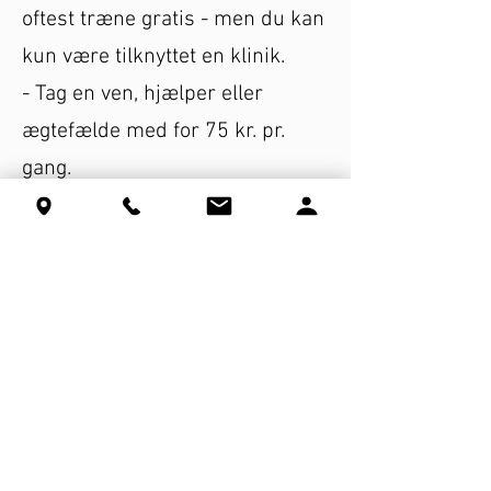
oftest træne gratis - men du kan
kun være tilknyttet en klinik.
- Tag en ven, hjælper eller
ægtefælde med for 75 kr. pr.
gang.
- Kom til dans uden henvisning:
130 kr. pr. gang ved et halvt års
forudbetaling.
- Par 200 kr. pr gang i minimum
et halvt år forudbetalt.
SKRIV TIL OS
Ring, SMS eller skriv til os på mail -
eller udfyld formularen her: