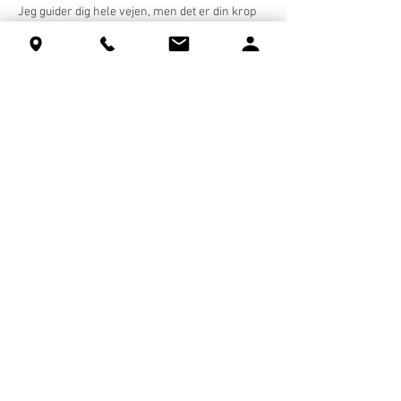
Jeg guider dig hele vejen, men det er din krop
og dens intuitive bevægelser, der leder dig på
rejsen.
Vigtigt at vide:
Breathwork frarådes ved graviditet, svær
astma, epilepsi, alvorlige blodtryksproblemer,
hjerte-kar-sygdomme, stærk medicinering
eller psykiske diagnoser. Du kan dog stadig
deltage i cacao-cirklen med en skånsom
tilpasning af åndedrættet. Giv besked på
forhånd på kontakt@aetherium.dk.
Tag del i denne transformerende oplevelse, og
lad ceremoniel kakao, trommerejse og
åndedræt bringe dig tilbage til din indre kerne.