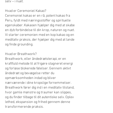
selv – i nuet.
Hvad er Ceremoniel Kakao?
Ceremoniel kakao er en rå, potent kakao fra
Peru, fyldt med næringsstoffer og spirituelle
egenskaber. Kakaoen hjælper dig med at skabe
en dyb forbindelse til din krop, naturen og nuet.
Vi starter ceremonien med en kop kakao og en
meditativ praksis, der hjælper dig med at lande
og finde grounding.
Hvad er Breathwork?
Breathwork, eller åndedrætsterapi, er en
kraftfuld metode til at frigøre stagneret energi
og forløse blokerede følelser. Gennem aktivt
åndedræt og bevægelse retter du
opmærksomheden indad og bliver
nærværende i dine kropslige fornemmelser.
Breathwork fører dig ind i en meditativ tilstand,
hvor gamle mønstre og traumer kan slippes,
og du finder tilbage til dit autentiske selv. Oplev
lethed, ekspansion og frihed gennem denne
transformerende praksis.