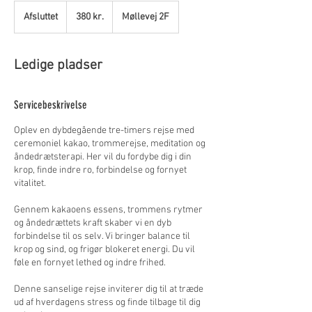
380
danske
Afsluttet
A
380 kr.
Møllevej 2F
kroner
f
s
l
Ledige pladser
u
t
t
Servicebeskrivelse
e
t
Oplev en dybdegående tre-timers rejse med
ceremoniel kakao, trommerejse, meditation og
åndedrætsterapi. Her vil du fordybe dig i din
krop, finde indre ro, forbindelse og fornyet
vitalitet.
Gennem kakaoens essens, trommens rytmer
og åndedrættets kraft skaber vi en dyb
forbindelse til os selv. Vi bringer balance til
krop og sind, og frigør blokeret energi. Du vil
føle en fornyet lethed og indre frihed.
Denne sanselige rejse inviterer dig til at træde
ud af hverdagens stress og finde tilbage til dig